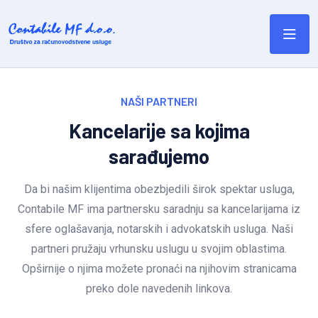
NAŠI PARTNERI
Kancelarije sa kojima
sarađujemo
Da bi našim klijentima obezbjedili širok spektar usluga,
Contabile MF ima partnersku saradnju sa kancelarijama iz
sfere oglašavanja, notarskih i advokatskih usluga. Naši
partneri pružaju vrhunsku uslugu u svojim oblastima.
Opširnije o njima možete pronaći na njihovim stranicama
preko dole navedenih linkova.